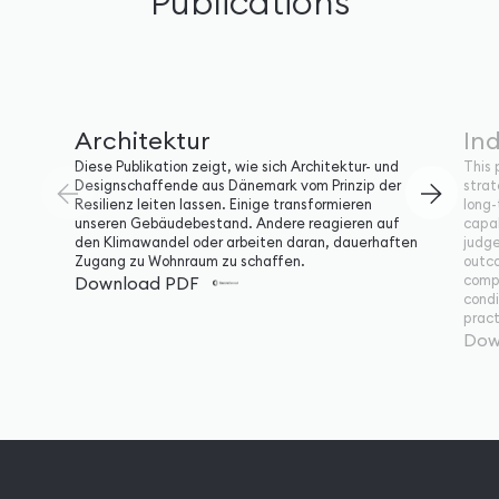
Publications
Architektur
Ind
Diese Publikation zeigt, wie sich Architektur- und
This 
Designschaffende aus Dänemark vom Prinzip der
strat
Resilienz leiten lassen. Einige transformieren
long-
unseren Gebäudebestand. Andere reagieren auf
capab
den Klimawandel oder arbeiten daran, dauerhaften
judge
Zugang zu Wohnraum zu schaffen.
outco
compa
Download PDF
condi
pract
Dow